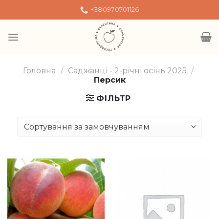
Skip
+380970701126
to
content
Головна
/
Саджанці - 2-річні осінь 2025
/
Персик
ФІЛЬТР