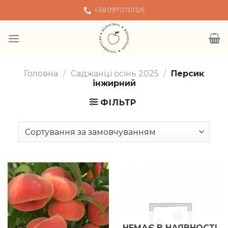
Skip
+380970701126
to
content
Головна
/
Саджанці осінь 2025
/
Персик
інжирний
ФІЛЬТР
НЕМАЄ В НАЯВНОСТІ