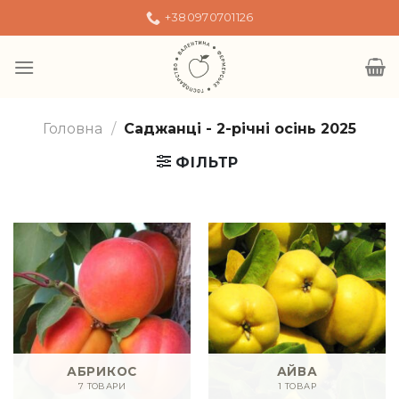
Skip
+380970701126
to
content
Головна
/
Саджанці - 2-річні осінь 2025
ФІЛЬТР
АБРИКОС
АЙВА
7 ТОВАРИ
1 ТОВАР