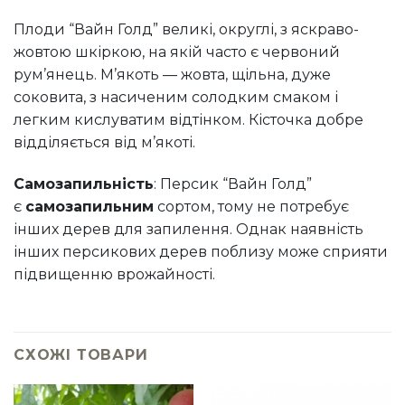
Плоди “Вайн Голд” великі, округлі, з яскраво-
жовтою шкіркою, на якій часто є червоний
рум’янець. М’якоть — жовта, щільна, дуже
соковита, з насиченим солодким смаком і
легким кислуватим відтінком. Кісточка добре
відділяється від м’якоті.
Самозапильність
: Персик “Вайн Голд”
є
самозапильним
сортом, тому не потребує
інших дерев для запилення. Однак наявність
інших персикових дерев поблизу може сприяти
підвищенню врожайності.
СХОЖІ ТОВАРИ