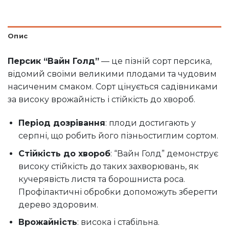
Опис
Персик “Вайн Голд”
— це пізній сорт персика,
відомий своїми великими плодами та чудовим
насиченим смаком. Сорт цінується садівниками
за високу врожайність і стійкість до хвороб.
Період дозрівання
: плоди достигають у
серпні, що робить його пізньостиглим сортом.
Стійкість до хвороб
: “Вайн Голд” демонструє
високу стійкість до таких захворювань, як
кучерявість листя та борошниста роса.
Профілактичні обробки допоможуть зберегти
дерево здоровим.
Врожайність
: висока і стабільна.