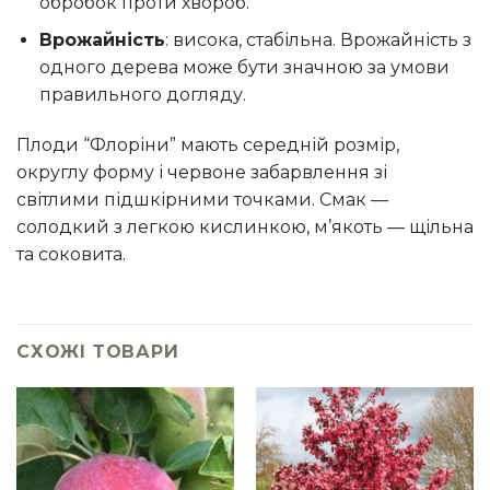
обробок проти хвороб.
Врожайність
: висока, стабільна. Врожайність з
одного дерева може бути значною за умови
правильного догляду.
Плоди “Флоріни” мають середній розмір,
округлу форму і червоне забарвлення зі
світлими підшкірними точками. Смак —
солодкий з легкою кислинкою, м’якоть — щільна
та соковита.
СХОЖІ ТОВАРИ