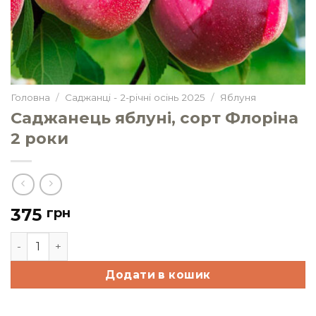
Головна
/
Саджанці - 2-річні осінь 2025
/
Яблуня
Саджанець яблуні, сорт Флоріна
2 роки
375
грн
Саджанець яблуні, сорт Флоріна 2 роки кількість
Додати в кошик