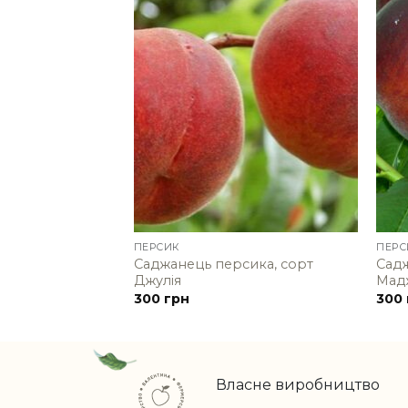
+
+
ПЕРСИК
ПЕРС
Саджанець персика, сорт
Садж
Джулія
Мад
300
грн
300
Власне виробництво