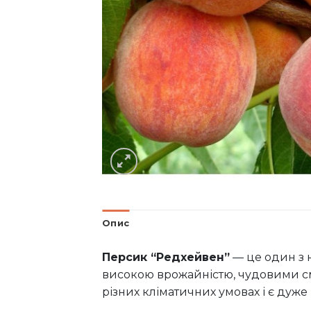
Опис
Персик “Редхейвен”
— це один з н
високою врожайністю, чудовими см
різних кліматичних умовах і є дуж