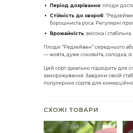
Період дозрівання
: плоди дост
Стійкість до хвороб
: “Редхейве
борошниста роса. Регулярні про
Врожайність
: висока і стабільна.
Плоди “Редхейвен” середнього або 
— жовта, дуже соковита, солодка, і
Цей сорт ідеально підходить для сп
заморожування. Завдяки своїй стаб
популярних сортів для комерційн
СХОЖІ ТОВАРИ