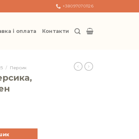
+380970701126
вка і оплата
Контакти
25
/
Персик
рсика,
ен
 Редхейвен кількість
шик