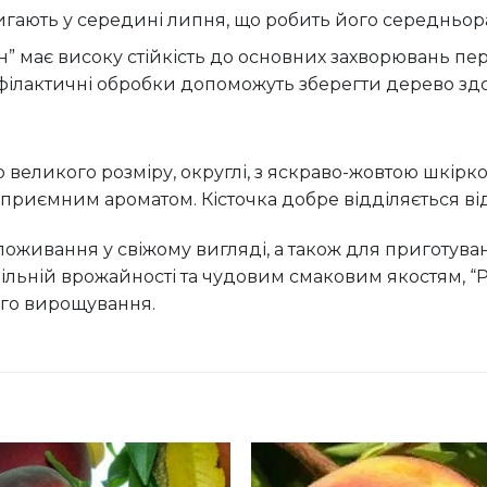
игають у середині липня, що робить його середньор
н” має високу стійкість до основних захворювань перс
філактичні обробки допоможуть зберегти дерево зд
великого розміру, округлі, з яскраво-жовтою шкірк
з приємним ароматом. Кісточка добре відділяється від
оживання у свіжому вигляді, а також для приготуван
ільній врожайності та чудовим смаковим якостям, “
ого вирощування.