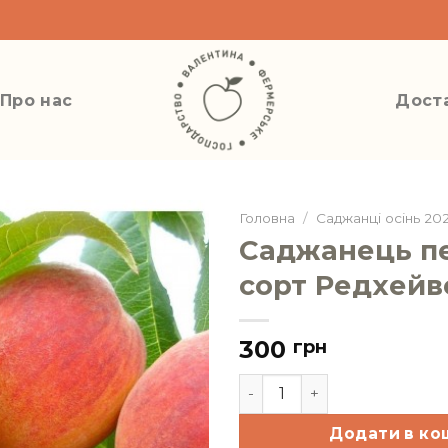
Про нас
Доста
Головна
/
Саджанці осінь 20
Саджанець пе
сорт Редхейв
300
грн
Саджанець персика, сорт
Додати в ко