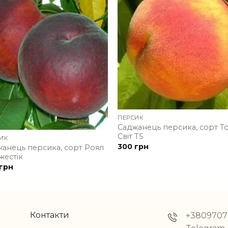
+
ПЕРСИК
Саджанець персика, сорт Т
Світ Т5
ИК
300
грн
анець персика, сорт Роял
жестік
грн
Контакти
+3809707