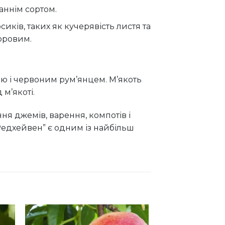
аннім сортом.
иків, таких як кучерявість листя та
оровим.
ою і червоним рум’янцем. М’якоть
 м’якоті.
ня джемів, варення, компотів і
Редхейвен” є одним із найбільш