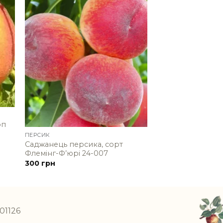
+
оп
ПЕРСИК
Саджанець персика, сорт
Флемінг-Ф’юрі 24-007
300
грн
01126