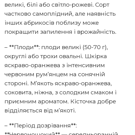
великі, білі або світло-рожеві. Сорт
частково самоплідний, але наявність
інших абрикосів поблизу може
покращити запилення і врожайність.
– **Плоди**: плоди великі (50-70 г),
округлі або трохи овальні. Шкірка
яскраво-оранжева з інтенсивним
червоним рум’янцем на сонячній
стороні. М’якоть яскраво-оранжева,
соковита, ніжна, з солодким смаком і
приємним ароматом. Кісточка добре
відділяється від м’якоті.
– **Період дозрівання**:
**Червонощокий** — середньоранній