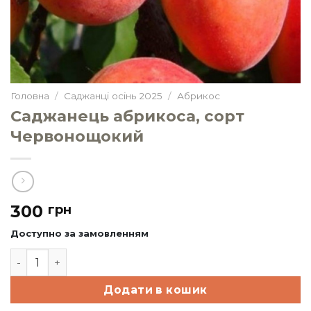
Головна
/
Саджанці осінь 2025
/
Абрикос
Саджанець абрикоса, сорт
Червонощокий
300
грн
Доступно за замовленням
Саджанець абрикоса, сорт Червонощокий кількість
Додати в кошик